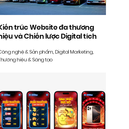
Kiến trúc Website đa thương
hiệu và Chiến lược Digital tích
hợp – Becamex Hospitality
Công nghệ & Sản phẩm
Digital Marketing
,
,
Thương hiệu & Sáng tạo