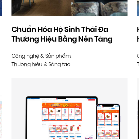
Chuẩn Hóa Hệ Sinh Thái Đa
Thương Hiệu Bằng Nền Tảng
CMS Tập Trung & Chiến Lược
Công nghệ & Sản phẩm
,
Tiếp Thị Dựa Trên Dữ Liệu – Nova
Thương hiệu & Sáng tạo
FnB