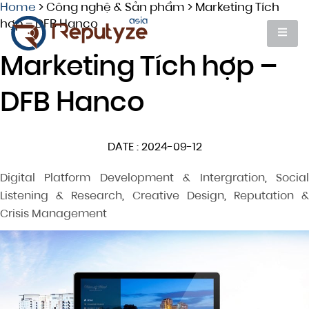
Home
>
Công nghệ & Sản phẩm
>
Marketing Tích
hợp – DFB Hanco
Marketing Tích hợp –
DFB Hanco
DATE : 2024-09-12
Digital Platform Development & Intergration
,
Socia
Listening & Research
,
Creative Design
,
Reputation 
Crisis Management