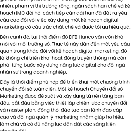
nhiên, phạm vi thị trường rộng, ngân sách hạn chế và kế
hoạch IMC đòi hỏi cách tiếp cận dài hạn đã đặt ra yêu
cầu cao đối với việc xây dựng một kế hoạch digital
marketing có cấu trúc chặt chẽ và được tối ưu hiệu quả.
Bên cạnh đó, tại thời điểm đó DFB Hanco vẫn còn khá
mới với môi trường số. Thực tế này dẫn đến một yêu cầu
quan trọng khác đối với kế hoạch digital marketing, đó
là không chỉ triển khai hoạt động truyền thông mà còn
phải từng bước xây dựng năng lực digital cho đội ngũ
nhân sự trong doanh nghiệp.
Đây là thời điểm phù hợp để triển khai một chương trình
chuyển đổi số toàn diện. Một kế hoạch Chuyển đổi số
Marketing được đề xuất và xây dựng từ nền tảng ban
đầu, bắt đầu bằng việc thiết lập chiến lược chuyển đổi
và master plan, đồng thời đào tạo ban lãnh đạo cấp
cao và đội ngũ quản lý marketing nhằm giúp họ hiểu,
làm chủ và có đủ năng lực dẫn dắt các sáng kiến