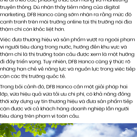
thể đi theo các phương thức bán hàng và marketing
truyền thống. Dù nhận thấy tiềm năng của digital
marketing, DFB Hanco cũng sớm nhận ra rằng mức độ
cạnh tranh trên môi trường online tại thị trường nội địa
thậm chí còn khốc liệt hơn.
Việc đưa thương hiệu và sản phẩm vượt ra ngoài phạm
vi người tiêu dùng trong nước, hướng đến khu vực và
thậm chí là thị trường toàn cầu được xem là một hướng
đi đầy triển vọng. Tuy nhiên, DFB Hanco cũng ý thức rõ
những hạn chế về năng lực và nguồn lực trong việc tiếp
cận các thị trường quốc tế.
Trong bối cảnh đó, DFB Hanco cần một giải pháp hai
lớp, vừa hiệu quả vừa tối ưu chi phí, có khả năng đồng
thời xây dựng uy tín thương hiệu và đưa sản phẩm tiếp
cận được với cả khách hàng doanh nghiệp lẫn người
tiêu dùng trên phạm vi toàn cầu.